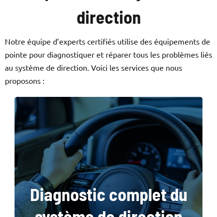
direction
Notre équipe d’experts certifiés utilise des équipements de
pointe pour diagnostiquer et réparer tous les problèmes liés
au système de direction. Voici les services que nous
proposons :
Nous effectuons une inspection approfondie
Diagnostic complet du
pour identifier les problèmes, qu’il s’agisse de
vibrations, de bruits anormaux ou d’une
système de direction
direction rigide.