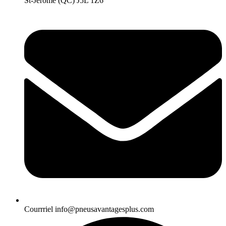
St-Jérôme (QC) J5L 1Z6
Courrriel
info@pneusavantagesplus.com