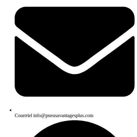
Courrriel
info@pneusavantagesplus.com