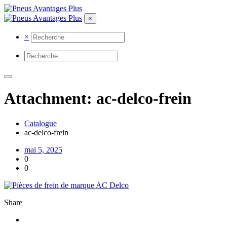
×
×
Attachment: ac-delco-frein
Catalogue
ac-delco-frein
mai 5, 2025
0
0
Share