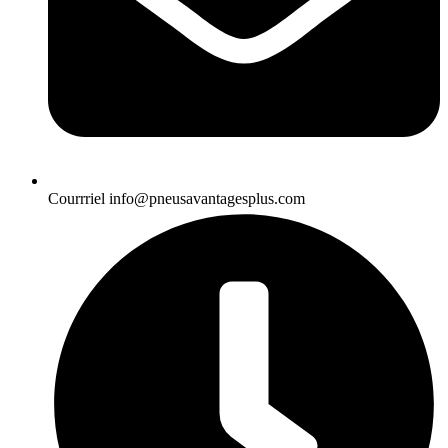
Courrriel
info@pneusavantagesplus.com