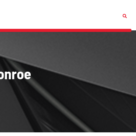
onroe