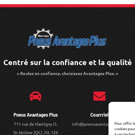
Centré sur la confiance et la qualité
« Roulez en confiance, choisissez Avantages Plus. »
Pneus Avantages Plus
Courrriel
Pour offrir 
711 rue de Martigny O.
info@pneusavantagesplus.com
cookies pour
St-Jérôme (QC) J5L 1Z6
à ces techn